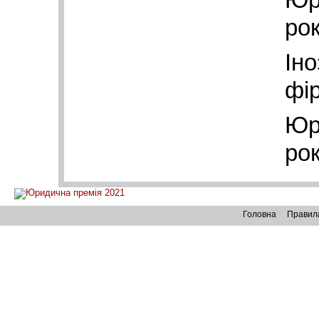
Юр
ро
Ін
фі
Юр
ро
Головна
Правил