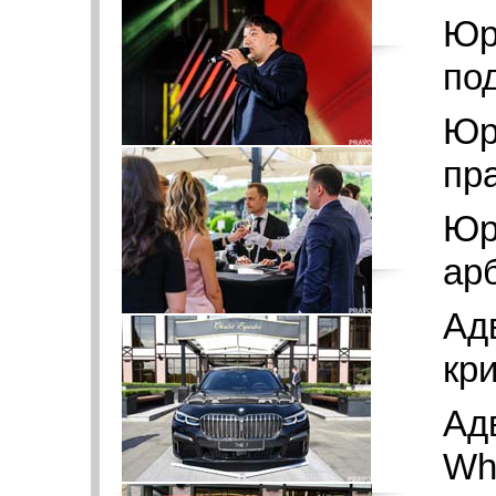
Юр
по
Юр
пра
Юр
ар
Адв
кр
Ад
Whi