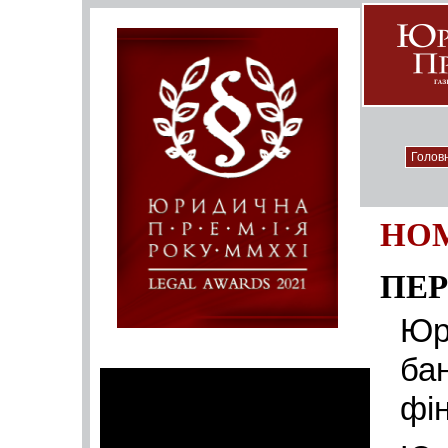
Голов
НОМ
ПЕР
Юр
бан
фі