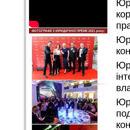
Юр
ко
пр
ФОТОГРАФІЇ З ЮРИДИЧНОЇ ПРЕМІЇ 2021 року:
Юр
ко
Юр
інт
вл
Юр
по
ко