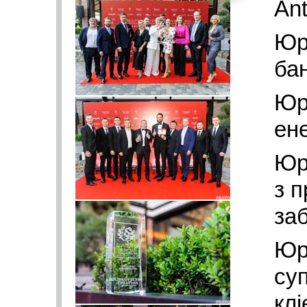
Ant
Юр
ба
Юр
ен
Юр
з 
за
Юр
су
клі