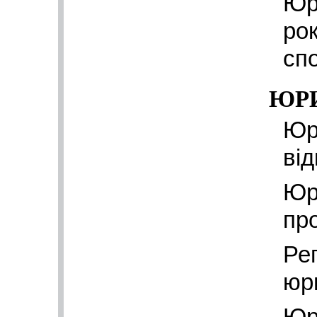
Юр
рок
сп
ЮР
Юр
від
Юр
пр
Ре
юр