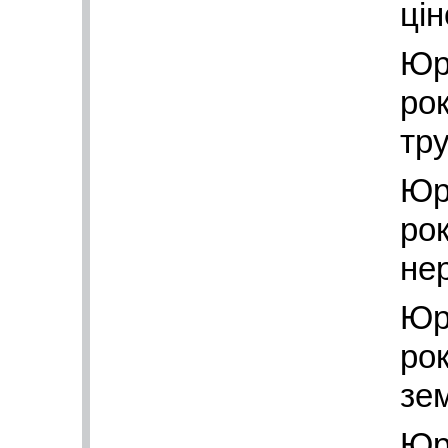
ці
Юр
рок
тр
Юр
рок
не
Юр
рок
зе
Юр