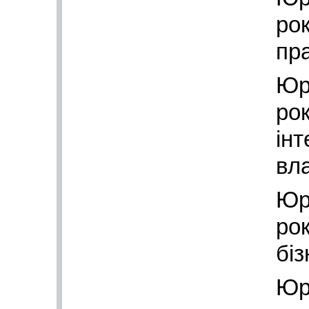
рок
пра
Юр
рок
інт
вл
Юр
рок
біз
Юр