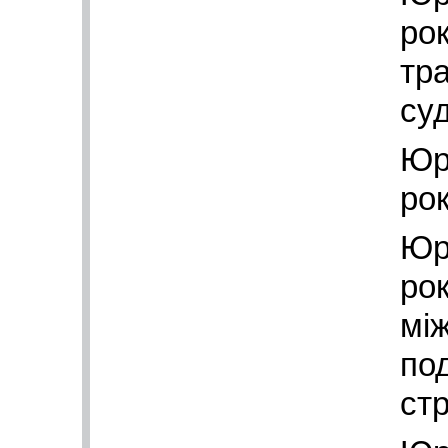
рок
тр
су
Юр
рок
Юр
рок
мі
по
ст