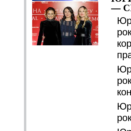
— С
Юр
рок
ко
пр
Юр
рок
ко
Юр
ро