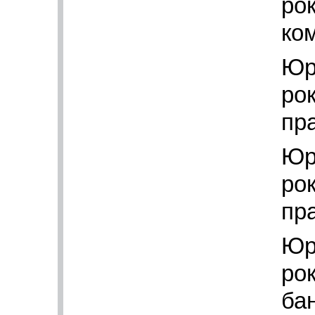
рок
ко
Юр
рок
пра
Юр
рок
пра
Юр
рок
бан