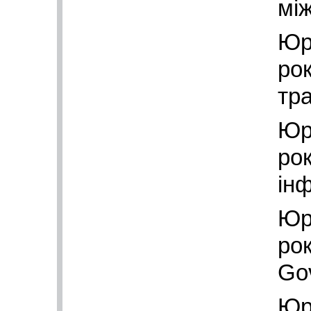
між
Юр
рок
тр
Юр
рок
ін
Юр
рок
Go
Юр