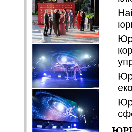
На
юр
Юр
ко
уп
Юр
еко
Юри
сф
ЮР