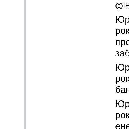
фі
Юр
рок
пр
за
Юр
рок
ба
Юр
рок
ен