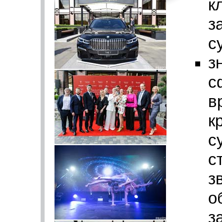
к
з
су
з
с
в
к
с
с
з
о
з