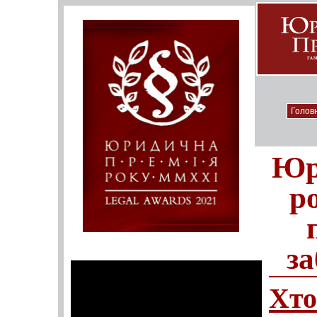
Голов
Юр
ро
за
Хт