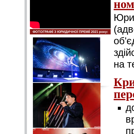
ном
Юр
(адв
ФОТОГРАФІЇ З ЮРИДИЧНОЇ ПРЕМІЇ 2021 року:
об'
здій
на т
Кр
пер
д
в
п