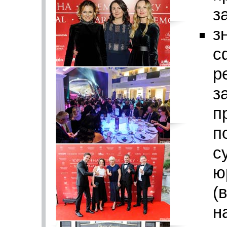
з
з
с
р
з
п
п
с
ю
(
н