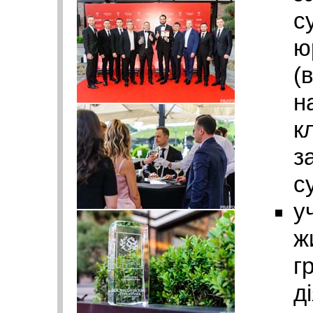
с
ю
(
н
к
з
су
у
ж
г
д