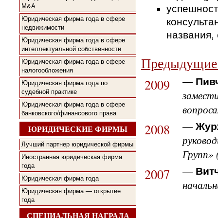
M&A
успешност
Юридическая фирма года в сфере
консульта
недвижимости
названия,
Юридическая фирма года в сфере
интеллектуальной собственности
Предыдущие 
Юридическая фирма года в сфере
налогообложения
2009
—
Пив
Юридическая фирма года по
судебной практике
замест
Юридическая фирма года в сфере
вопроса
банковского/финансового права
2008
—
Жур
ЮРИДИЧЕСКИЕ ФИРМЫ
руково
Лучший партнер юридической фирмы
Групп» 
Иностранная юридическая фирма
года
2007
—
Вит
Юридическая фирма года
начальн
Юридическая фирма — открытие
года
СПЕЦИАЛЬНАЯ НАГРАДА