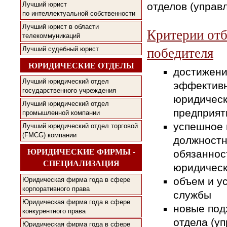
отделов (управ
Лучший юрист
по интеллектуальной собственности
Лучший юрист в области
Критерии от
телекоммуникаций
победителя
Лучший судебный юрист
ЮРИДИЧЕСКИЕ ОТДЕЛЫ
достижени
Лучший юридический отдел
эффектив
государственного учреждения
юридическ
Лучший юридический отдел
предприят
промышленной компании
успешное
Лучший юридический отдел торговой
(FMCG) компании
должност
ЮРИДИЧЕСКИЕ ФИРМЫ -
обязаннос
СПЕЦИАЛИЗАЦИЯ
юридическ
объем и у
Юридическая фирма года в сфере
корпоративного права
службы
Юридическая фирма года в сфере
новые под
конкурентного права
отдела (у
Юридическая фирма года в сфере